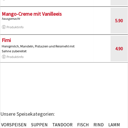
Mango-Creme mit Vanilleeis
hausgemacht
5.90
Produktinfo
Firni
Honigmilch, Mandeln, Pistazien und Reismehl mit
4.90
Sahne zubereitet
Produktinfo
Unsere Speisekategorien:
VORSPEISEN
SUPPEN
TANDOOR
FISCH
RIND
LAMM