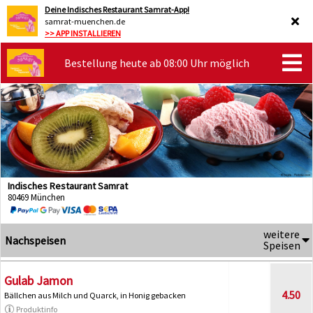
Deine Indisches Restaurant Samrat-App!
samrat-muenchen.de
>> APP INSTALLIEREN
Bestellung heute ab 08:00 Uhr möglich
Indisches Restaurant Samrat
80469 München
weitere
Nachspeisen
Speisen
Gulab Jamon
4.50
Bällchen aus Milch und Quarck, in Honig gebacken
Produktinfo