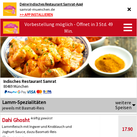
Deine Indisches Restaurant Samrat-App!
samrat-muenchen.de
>> APP INSTALLIEREN
Vorbestellung möglich - Öffnet in 3 Std. 49
Min.
Indisches Restaurant Samrat
80469 München
Lamm-Spezialitäten
weitere
Speisen
jeweils mit Basmati-Reis
kräftig gewürzt
Dahi Ghosht
Lammfleisch mit Ingwer und Knoblauch und
17.90
Joghurt-Sauce, dazu Basmati-Reis