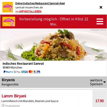
Deine Indisches Restaurant Samrat-App!
samrat-muenchen.de
>> APP INSTALLIEREN
Vorbestellung möglich - Öffnet in 4 Std. 22
Min.
Indisches Restaurant Samrat
80469 München
Biryanis
weitere
Speisen
Reisgerichte
Lamm Biryani
17.90
Lammfleisch mit Mandeln, Rosinen und Sauce
Produktinfo