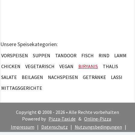
Unsere Speisekategorien:
VORSPEISEN
SUPPEN
TANDOOR
FISCH
RIND
LAMM
CHICKEN
VEGETARISCH
VEGAN
BIRYANIS
THALIS
SALATE
BEILAGEN
NACHSPEISEN
GETRÄNKE
LASSI
MITTAGSGERICHTE
Copyright © 2008 - 2026 • Alle Rechte vorbehalten
Powered by
Pizza-Taxi.de
&
Online-Pizza
Impressum
|
Datenschutz
|
Nutzungsbedingungen
|
Cookie-Hinweis