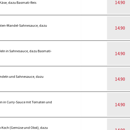
14.90
Käse, dazu Basmati-Reis
maten-Mandel-Sahnesauce, dazu
14.90
deln in Sahnesauce, dazu Basmati-
14.90
ndeln und Sahnesauce, dazu
14.90
en in Curry-Sauce mit Tomaten und
14.90
em Koch (Gemüse und Obst), dazu