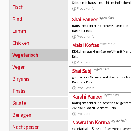
Spinat mit hausgemachtem indischen 
Fisch
Produktinfo
Rind
vegetarisch
Shai Paneer
hausgemachter indischer Käse in To
Lamm
Basmati-Reis
Produktinfo
Chicken
vegetarisch
Malai Koftas
Klößchen aus Gemüse, gefüllt mit Man
Vegetarisch
Reis
Produktinfo
Vegan
vegetarisch
Shai Sabji
gemischtes Gemüse mit Kokosnuss, Ma
Biryanis
Basmati-Reis
Produktinfo
Thalis
vegetarisch
Karahi Paneer
Salate
hausgemachter indischer Käse, gebrat
Zwiebeln, dazu Basmati-Reis
Beilagen
Produktinfo
vegetarisch
Nawratan Korma
Nachspeisen
vegetarische Spezialitäten von unser