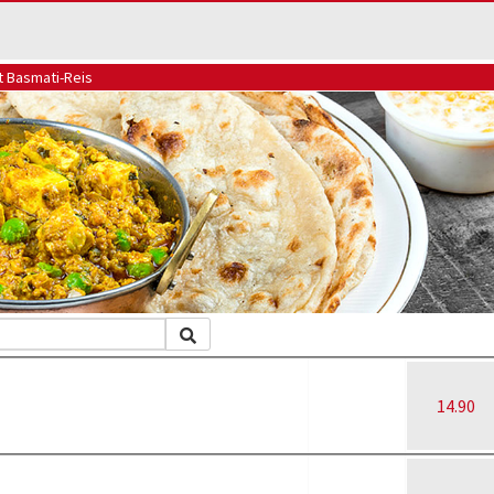
t Basmati-Reis
14.90