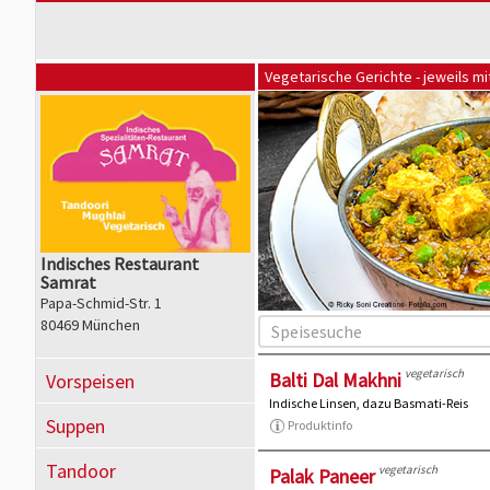
Vegetarische Gerichte - jeweils mi
Indisches Restaurant
Samrat
Papa-Schmid-Str. 1
80469 München
vegetarisch
Balti Dal Makhni
Vorspeisen
Indische Linsen, dazu Basmati-Reis
Suppen
Produktinfo
Tandoor
vegetarisch
Palak Paneer